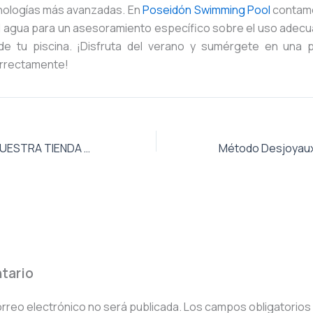
nologías más avanzadas. En
Poseidón Swimming Pool
contamo
l agua para un asesoramiento específico sobre el uso adecua
de tu piscina. ¡Disfruta del verano y sumérgete en una p
orrectamente!
¡BIENVENIDOS A NUESTRA TIENDA EN LÍNEA!
tario
orreo electrónico no será publicada.
Los campos obligatorios