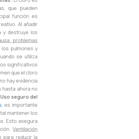
cinas:
El cloro es
gas, que pueden
cipal función es
eativo. Al añadir
a y destruye los
causa problemas
n los pulmones y
uando se utiliza
os significativos
men que el cloro
 no hay evidencia
s hasta ahora no
.
Uso seguro del
s
, es importante
tal mantener los
as. Esto asegura
ación.
Ventilación
 para reducir la