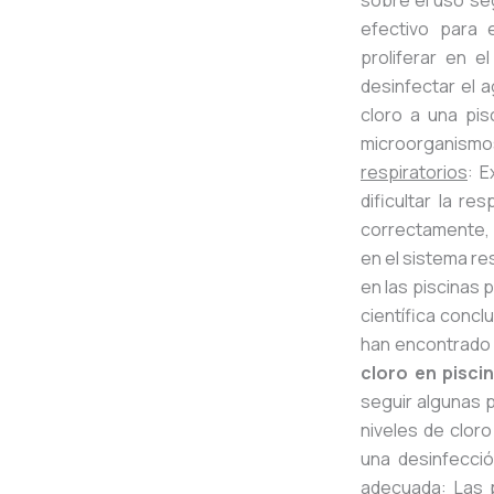
sobre el uso se
efectivo para 
proliferar en e
desinfectar el a
cloro a una pis
microorganism
respiratorios
: E
dificultar la r
correctamente, l
en el sistema re
en las piscinas 
científica conc
han encontrado u
cloro en pisci
seguir algunas 
niveles de clor
una desinfecció
adecuada
: Las 