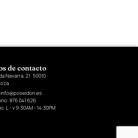
os de contacto
a Navarra, 21 · 50010 ·
goza
: info@poseidon.es
ono: 876 041 626
o: L - v 9:30AM - 14:30PM