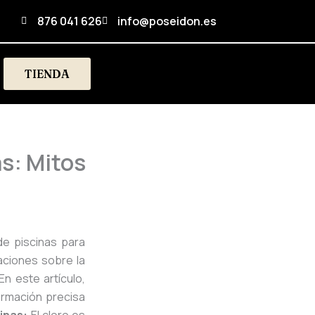
876 041 626
info@poseidon.es
TIENDA
as: Mitos
de piscinas para
aciones sobre la
En este artículo,
ormación precisa