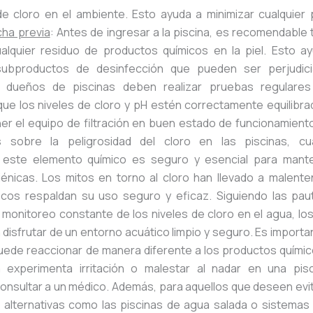
e cloro en el ambiente. Esto ayuda a minimizar cualquier po
ha previa
: Antes de ingresar a la piscina, es recomendable
ualquier residuo de productos químicos en la piel. Esto ay
ubproductos de desinfección que pueden ser perjudic
 dueños de piscinas deben realizar pruebas regulare
ue los niveles de cloro y pH estén correctamente equilibr
er el equipo de filtración en buen estado de funcionamiento
 sobre la peligrosidad del cloro en las piscinas, cu
 este elemento químico es seguro y esencial para mant
iénicas. Los mitos en torno al cloro han llevado a malente
ficos respaldan su uso seguro y eficaz. Siguiendo las pau
monitoreo constante de los niveles de cloro en el agua, los
disfrutar de un entorno acuático limpio y seguro. Es import
uede reaccionar de manera diferente a los productos químico
 experimenta irritación o malestar al nadar en una pisc
nsultar a un médico. Además, para aquellos que deseen evi
en alternativas como las piscinas de agua salada o sistemas