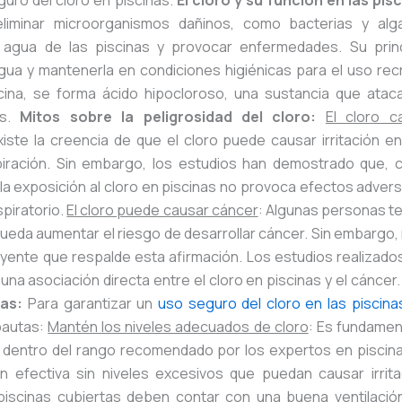
guro del cloro en piscinas.
El cloro y su función en las pis
eliminar microorganismos dañinos, como bacterias y al
l agua de las piscinas y provocar enfermedades. Su prin
gua y mantenerla en condiciones higiénicas para el uso recr
cina, se forma ácido hipocloroso, una sustancia que atac
os.
Mitos sobre la peligrosidad del cloro:
El cloro 
xiste la creencia de que el cloro puede causar irritación e
espiración. Sin embargo, los estudios han demostrado que, c
a exposición al cloro en piscinas no provoca efectos advers
spiratorio.
El cloro puede causar cáncer
: Algunas personas te
pueda aumentar el riesgo de desarrollar cáncer. Sin embargo,
luyente que respalde esta afirmación. Los estudios realizado
na asociación directa entre el cloro en piscinas y el cáncer
nas:
Para garantizar un
uso seguro del cloro en las piscina
pautas:
Mantén los niveles adecuados de cloro
: Es fundamen
o dentro del rango recomendado por los expertos en piscin
n efectiva sin niveles excesivos que puedan causar irrit
piscinas cubiertas deben contar con una buena ventilación