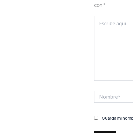
con
*
Escribe
aquí...
Nombre*
Guarda mi nombr