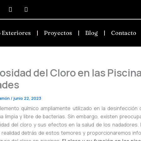
acebook
Linkedin
Instagram
 Exteriores
Proyectos
Blog
Contacto
rosidad del Cloro en las Piscin
ades
 Ramón
/
junio 22, 2023
elemento químico ampliamente utilizado en la desinfección 
a limpia y libre de bacterias. Sin embargo, existen preocup
idad del cloro y sus efectos en la salud de los nadadores. 
 realidad detrás de estos temores y proporcionaremos inf