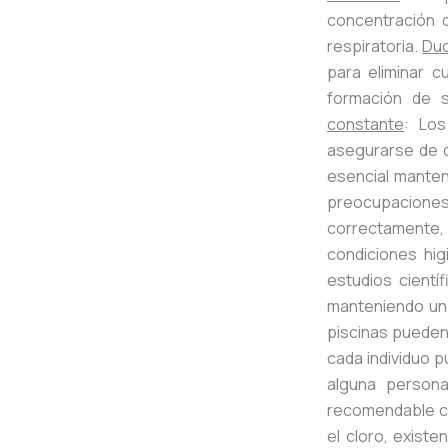
concentración d
respiratoria.
Duc
para eliminar c
formación de s
constante
: Los
asegurarse de q
esencial manten
preocupaciones
correctamente,
condiciones hig
estudios cientí
manteniendo un 
piscinas pueden 
cada individuo p
alguna persona
recomendable co
el cloro, exist