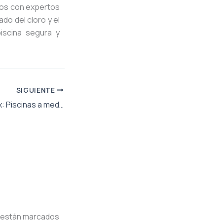
s con expertos
do del cloro y el
iscina segura y
SIGUIENTE
Método Desjoyaux: Piscinas a medida, accesibles e innovadoras
 están marcados