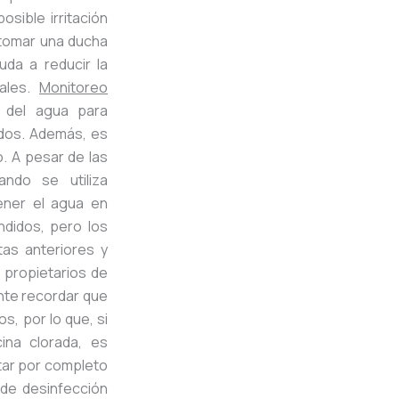
sible irritación
 tomar una ducha
uda a reducir la
iales.
Monitoreo
s del agua para
ados. Además, es
. A pesar de las
ando se utiliza
ener el agua en
ndidos, pero los
tas anteriores y
 propietarios de
ante recordar que
s, por lo que, si
ina clorada, es
tar por completo
 de desinfección