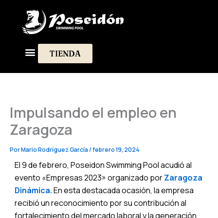
Ir
al
contenido
TIENDA
Diseño Exteriores
Impulsando el empleo en
Zaragoza
Por
Mario Rodríguez García
/
febrero 19, 2024
El 9 de febrero, Poseidon Swimming Pool acudió al
evento «Empresas 2023» organizado por
Zaragoza
Dinámica.
En esta destacada ocasión, la empresa
recibió un reconocimiento por su contribución al
fortalecimiento del mercado laboral y la generación