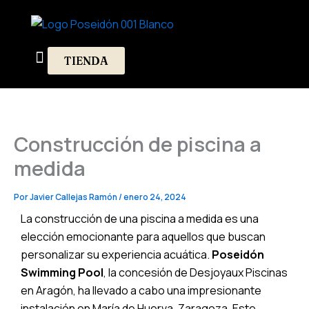
Ir
al
contenido
TIENDA
Diseño Exteriores
Construcción de piscina a
medida
Por
Javier Callejas Ramón
/
enero 24, 2024
La construcción de una piscina a medida es una
elección emocionante para aquellos que buscan
personalizar su experiencia acuática.
Poseidón
Swimming Pool
, la concesión de
Desjoyaux Piscinas
en Aragón, ha llevado a cabo una impresionante
instalación en María de Huerva, Zaragoza. Este